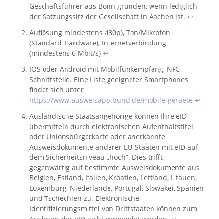
Geschäftsführer aus Bonn gründen, wenn lediglich
der Satzungssitz der Gesellschaft in Aachen ist.
↩︎
Auflösung mindestens 480p), Ton/Mikrofon
(Standard-Hardware), Internetverbindung
(mindestens 6 Mbit/s)
↩︎
IOS oder Android mit Mobilfunkempfang, NFC-
Schnittstelle. Eine Liste geeigneter Smartphones
findet sich unter
https://www.ausweisapp.bund.de/mobile-geraete
↩︎
Ausländische Staatsangehörige können Ihre eID
übermitteln durch elektronischen Aufenthaltstitel
oder Unionsbürgerkarte oder anerkannte
Ausweisdokumente anderer EU-Staaten mit eID auf
dem Sicherheitsniveau „hoch“. Dies trifft
gegenwärtig auf bestimmte Ausweisdokumente aus
Belgien, Estland, Italien, Kroatien, Lettland, Litauen,
Luxemburg, Niederlande, Portugal, Slowakei, Spanien
und Tschechien zu. Elektronische
Identifizierungsmittel von Drittstaaten können zum
Auslesen der eID nicht verwendet werden.
↩︎